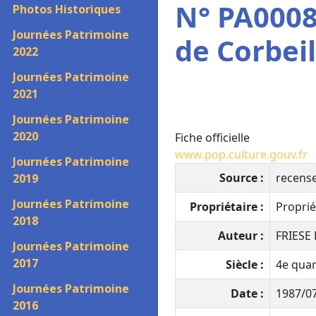
N° PA0008
Photos Historiques
Journées Patrimoine
de Corbeil
2022
Journées Patrimoine
2021
Journées Patrimoine
2020
Fiche officielle
www.pop.culture.gouv.fr
Journées Patrimoine
Source :
recens
2019
Journées Patrimoine
Propriétaire :
Proprié
2018
Auteur :
FRIESE 
Journées Patrimoine
2017
Siècle :
4e quart
Journées Patrimoine
Date :
1987/07
2016