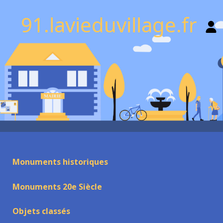
91.lavieduvillage.fr
Monuments historiques
Monuments 20e Siècle
Objets classés