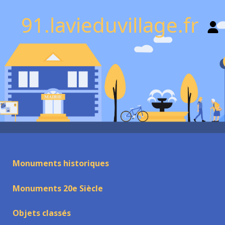
91.lavieduvillage.fr
Monuments historiques
Monuments 20e Siècle
Objets classés