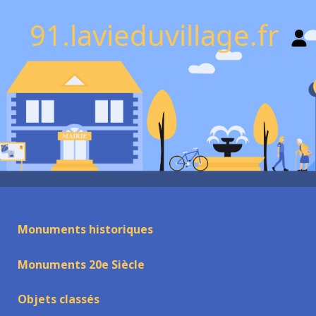
91.lavieduvillage.fr
Monuments historiques
Monuments 20e Siècle
Objets classés