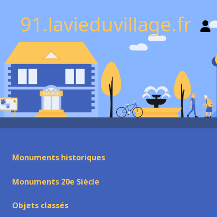
91.lavieduvillage.fr
Monuments historiques
Monuments 20e Siècle
Objets classés