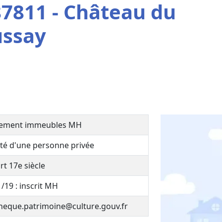
7811 - Château du
ussay
ement immeubles MH
té d'une personne privée
rt 17e siècle
/19 : inscrit MH
heque.patrimoine@culture.gouv.fr