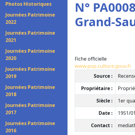
N° PA0008
Photos Historiques
Journées Patrimoine
Grand-Sa
2022
Journées Patrimoine
2021
Journées Patrimoine
2020
Fiche officielle
www.pop.culture.gouv.fr
Journées Patrimoine
Source :
Recens
2019
Journées Patrimoine
Propriétaire :
Proprié
2018
Siècle :
1er qua
Journées Patrimoine
2017
Date :
1951/01
Journées Patrimoine
Contact :
mediat
2016