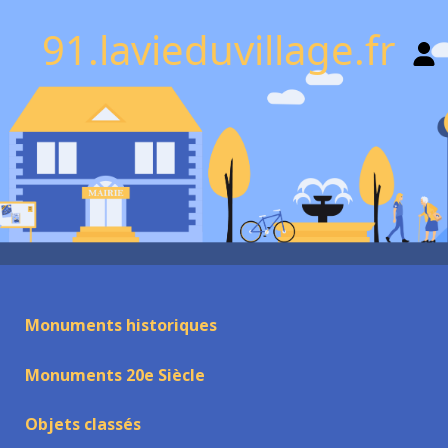
91.lavieduvillage.fr
Monuments historiques
Monuments 20e Siècle
Objets classés