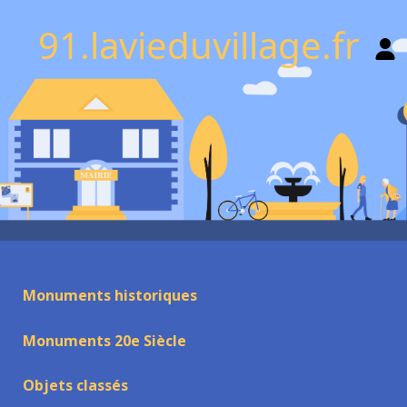
91.lavieduvillage.fr
Monuments historiques
Monuments 20e Siècle
Objets classés