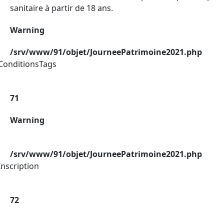
sanitaire à partir de 18 ans.
Warning
/srv/www/91/objet/JourneePatrimoine2021.php
ConditionsTags
71
Warning
/srv/www/91/objet/JourneePatrimoine2021.php
nscription
72