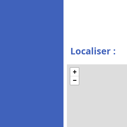
Localiser :
+
−