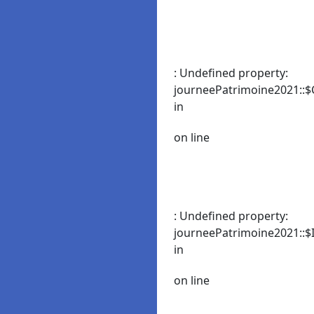
: Undefined property:
journeePatrimoine2021::$
in
on line
: Undefined property:
journeePatrimoine2021::$I
in
on line