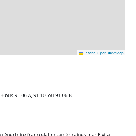
Leaflet
|
OpenStreetMap
+ bus 91 06 A, 91 10, ou 91 06 B
 répertoire franco-latino-américaines, par Elvita