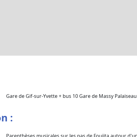
Gare de Gif-sur-Yvette + bus 10 Gare de Massy Palaiseau 
n :
Parenthèses musicales sur les pas de Foujita autour d'un