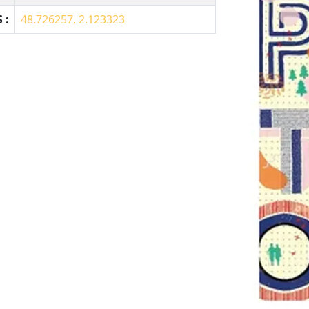
 :
48.726257, 2.123323