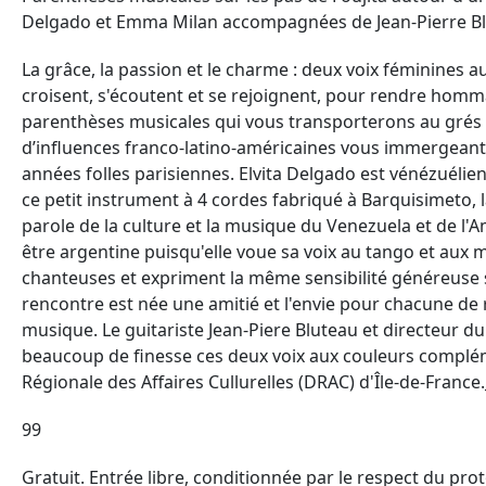
Delgado et Emma Milan accompagnées de Jean-Pierre Bl
La grâce, la passion et le charme : deux voix féminines a
croisent, s'écoutent et se rejoignent, pour rendre homm
parenthèses musicales qui vous transporterons au grés d
d’influences franco-latino-américaines vous immergeant
années folles parisiennes. Elvita Delgado est vénézuélie
ce petit instrument à 4 cordes fabriqué à Barquisimeto, la 
parole de la culture et la musique du Venezuela et de l'
être argentine puisqu'elle voue sa voix au tango et aux 
chanteuses et expriment la même sensibilité généreuse su
rencontre est née une amitié et l'envie pour chacune de r
musique. Le guitariste Jean-Piere Bluteau et directeu
beaucoup de finesse ces deux voix aux couleurs compléme
Régionale des Affaires Cullurelles (DRAC) d'Île-de-France.
99
Gratuit. Entrée libre, conditionnée par le respect du pro