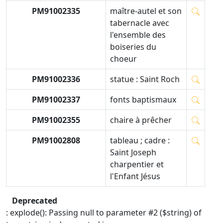
PM91002335
maître-autel et son
tabernacle avec
l'ensemble des
boiseries du
choeur
PM91002336
statue : Saint Roch
PM91002337
fonts baptismaux
PM91002355
chaire à prêcher
PM91002808
tableau ; cadre :
Saint Joseph
charpentier et
l'Enfant Jésus
Deprecated
: explode(): Passing null to parameter #2 ($string) of