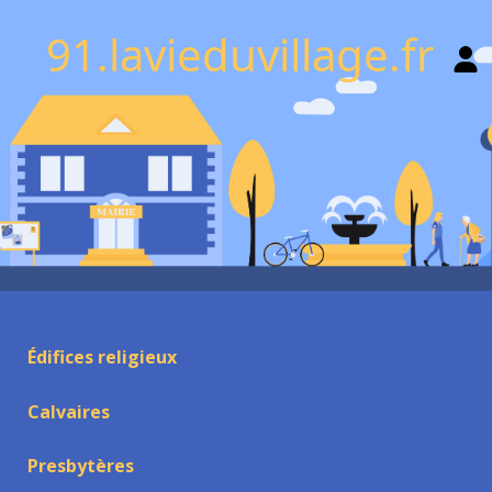
91.lavieduvillage.fr
Édifices religieux
Calvaires
Presbytères