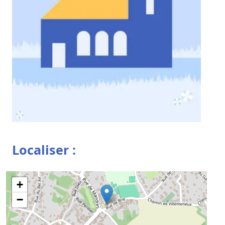
Localiser :
+
−