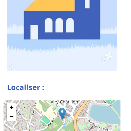
Localiser :
+
−