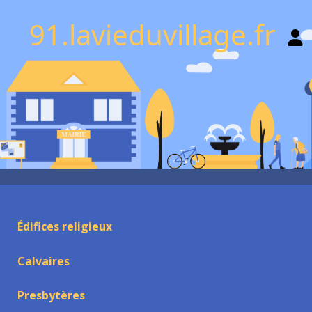
91.lavieduvillage.fr
Édifices religieux
Calvaires
Presbytères