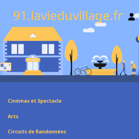
91.lavieduvillage.fr
Cinémas et Spectacle
Arts
Circuits de Randonnées