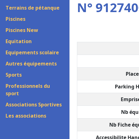
N° 912740
Terrains de pétanque
Piscines
Piscines New
Equitation
Equipements scolaire
Autres équipements
Place
Sports
Professionnels du
Parking H
sport
Emprise
Associations Sportives
Nb équ
Les associations
Nb Fiche éq
Accessibilite Han