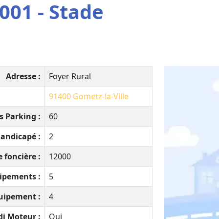
001 - Stade
Adresse :
Foyer Rural
91400
Gometz-la-Ville
s Parking :
60
andicapé :
2
 foncière :
12000
ipements :
5
uipement :
4
di Moteur :
Oui