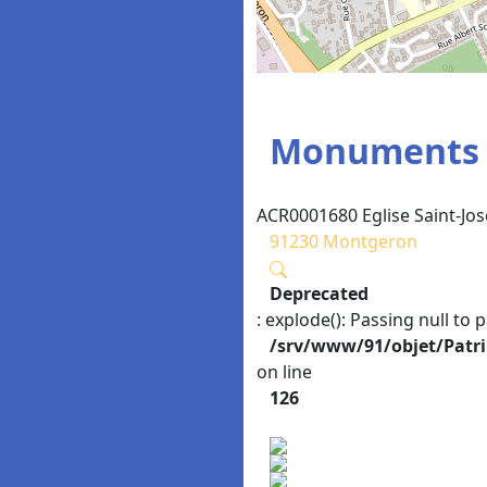
Monuments d
ACR0001680 Eglise Saint-Jos
91230 Montgeron
Deprecated
: explode(): Passing null to 
/srv/www/91/objet/Patr
on line
126