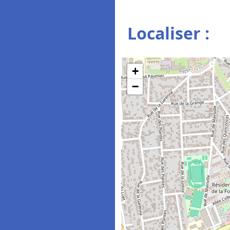
Localiser :
+
−