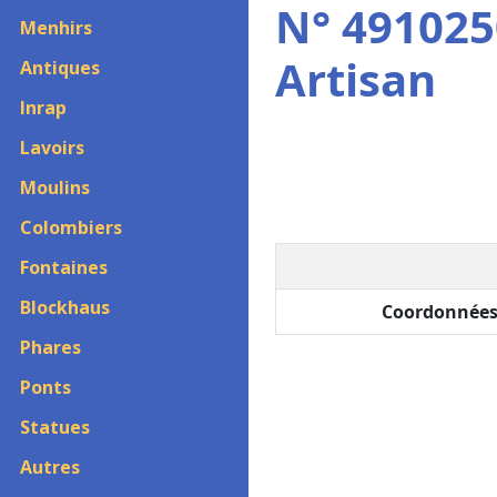
N° 4910250
Menhirs
Artisan
Antiques
Inrap
Lavoirs
Moulins
Colombiers
Fontaines
Blockhaus
Coordonnées
Phares
Ponts
Statues
Autres