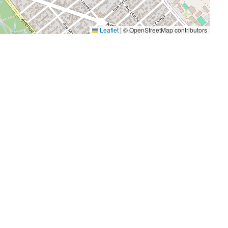
Leaflet
|
© OpenStreetMap contributors