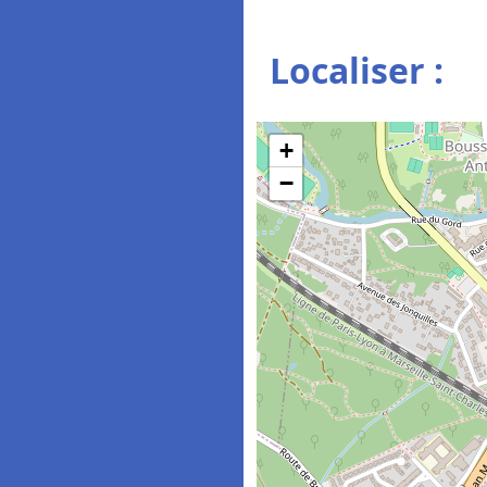
Localiser :
+
−