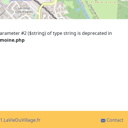
parameter #2 ($string) of type string is deprecated in
imoine.php
1.LaVieDuVillage.fr
Contact