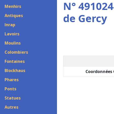
N° 491024
Menhirs
de Gercy
Antiques
Inrap
Lavoirs
Moulins
Colombiers
Fontaines
Blockhaus
Coordonnées 
Phares
Ponts
Statues
Autres