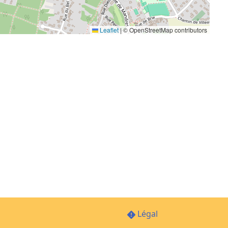
Leaflet
|
© OpenStreetMap contributors
Légal