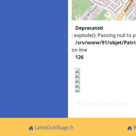
Deprecated
: explode(): Passing null to 
/srv/www/91/objet/Patr
on line
126
Voir toutes les photos
LaVieDuVillage.fr
9