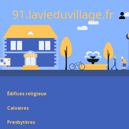
91.lavieduvillage.fr
Édifices religieux
Calvaires
Presbytères