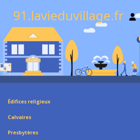
91.lavieduvillage.fr
Édifices religieux
Calvaires
Presbytères