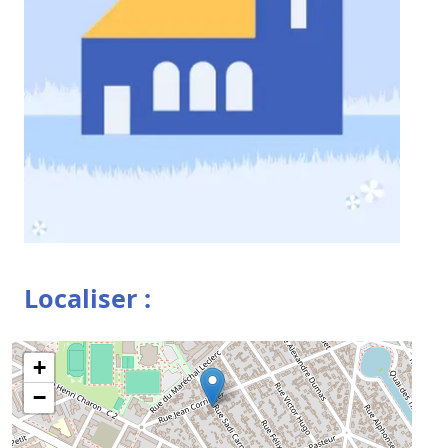
Localiser :
+
−