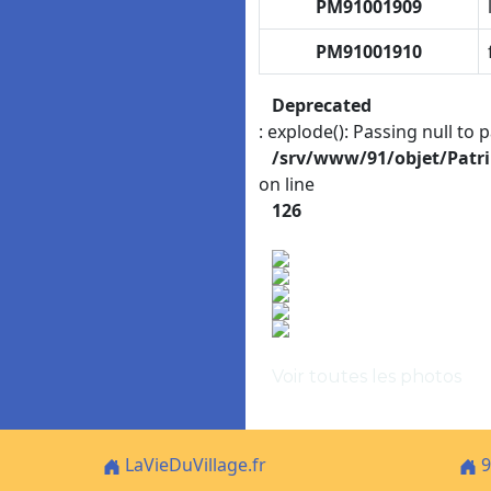
PM91001909
PM91001910
Deprecated
: explode(): Passing null to 
/srv/www/91/objet/Patr
on line
126
Voir toutes les photos
LaVieDuVillage.fr
9