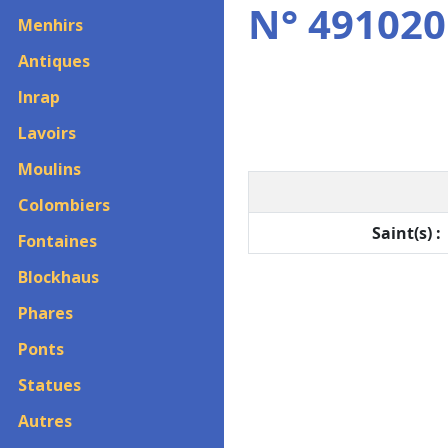
N° 4910201
Menhirs
Antiques
Inrap
Lavoirs
Moulins
Colombiers
Saint(s) :
Fontaines
Blockhaus
Phares
Ponts
Statues
Autres