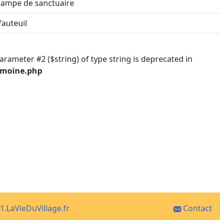
lampe de sanctuaire
fauteuil
parameter #2 ($string) of type string is deprecated in
imoine.php
1.LaVieDuVillage.fr
Contact