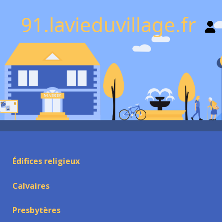
91.lavieduvillage.fr
Édifices religieux
Calvaires
Presbytères