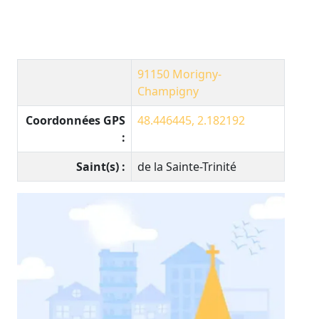
91150
Morigny-
Champigny
Coordonnées GPS
48.446445, 2.182192
:
Saint(s) :
de la Sainte-Trinité