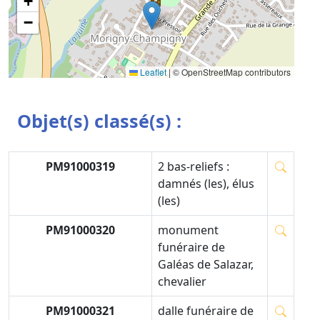
+
−
Leaflet
|
© OpenStreetMap contributors
Objet(s) classé(s) :
PM91000319
2 bas-reliefs :
damnés (les), élus
(les)
PM91000320
monument
funéraire de
Galéas de Salazar,
chevalier
PM91000321
dalle funéraire de