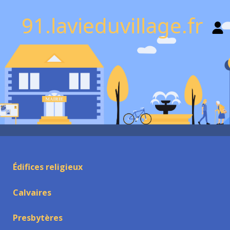
91.lavieduvillage.fr
Édifices religieux
Calvaires
Presbytères