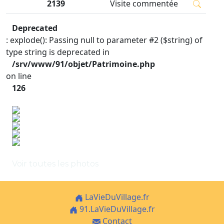
2139
Visite commentée
Deprecated
: explode(): Passing null to parameter #2 ($string) of
type string is deprecated in
/srv/www/91/objet/Patrimoine.php
on line
126
Voir toutes les photos
LaVieDuVillage.fr
91.LaVieDuVillage.fr
Contact