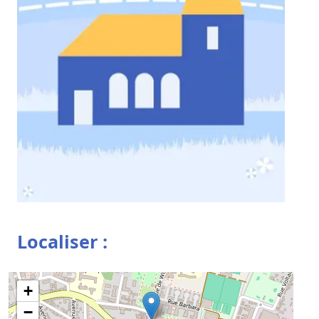
Localiser :
+
−