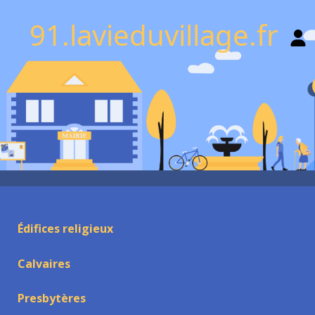
91.lavieduvillage.fr
Édifices religieux
Calvaires
Presbytères