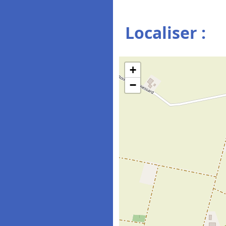
Localiser :
+
−