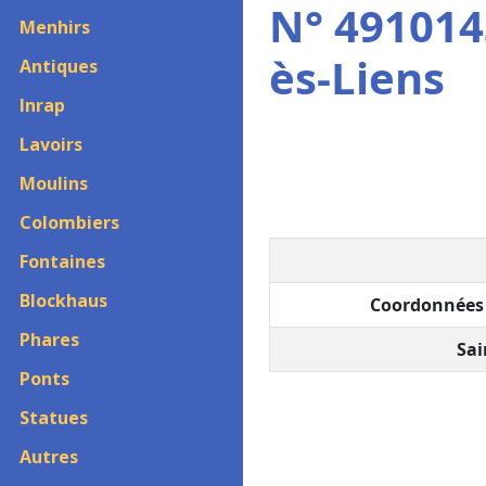
N° 4910143
Menhirs
ès-Liens
Antiques
Inrap
Lavoirs
Moulins
Colombiers
Fontaines
Blockhaus
Coordonnées 
Phares
Sai
Ponts
Statues
Autres