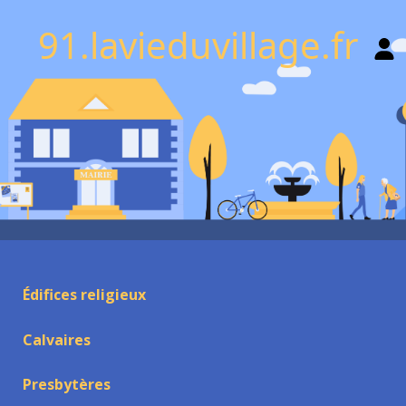
91.lavieduvillage.fr
Édifices religieux
Calvaires
Presbytères