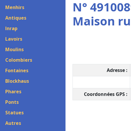
N° 491008
Menhirs
Maison ru
Antiques
Inrap
Lavoirs
Moulins
Colombiers
Adresse :
Fontaines
Blockhaus
Phares
Coordonnées GPS :
Ponts
Statues
Autres