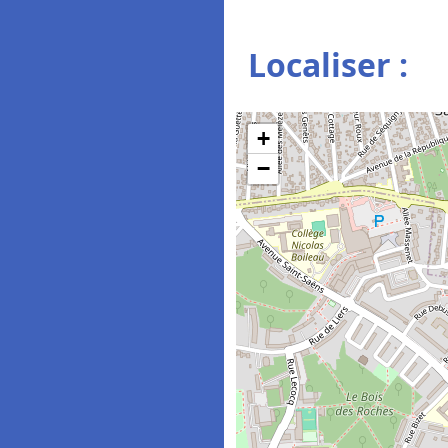
Localiser :
+
−