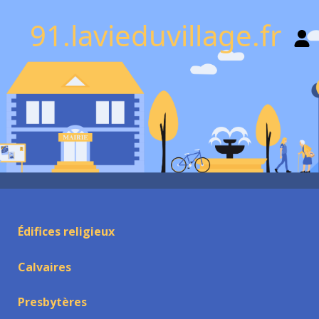
91.lavieduvillage.fr
Édifices religieux
Calvaires
Presbytères