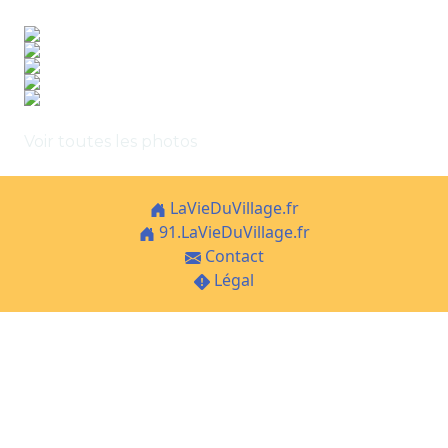
Voir toutes les photos
LaVieDuVillage.fr
91.LaVieDuVillage.fr
Contact
Légal