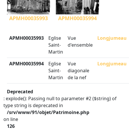
APMH00035993
APMH00035994
APMH00035993
Eglise
Vue
Longjumeau
Saint-
d'ensemble
Martin
APMH00035994
Eglise
Vue
Longjumeau
Saint-
diagonale
Martin
de la nef
Deprecated
: explode(): Passing null to parameter #2 ($string) of
type string is deprecated in
/srv/www/91/objet/Patrimoine.php
on line
126