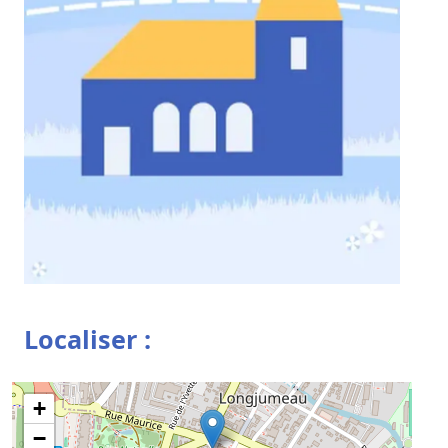
Localiser :
+
−