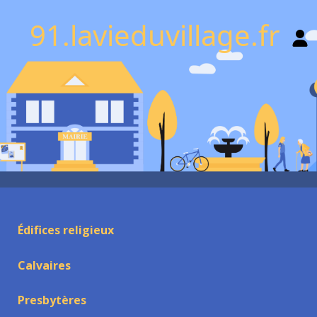
91.lavieduvillage.fr
Édifices religieux
Calvaires
Presbytères