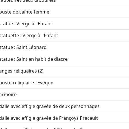
fauteuil et deux tabourets
buste de sainte femme
statue : Vierge à l'Enfant
statuette : Vierge à l'Enfant
statue : Saint Léonard
statue : Saint en habit de diacre
anges reliquaires (2)
buste-reliquaire : Evêque
armoire
dalle avec effigie gravée de deux personnages
dalle avec effigie gravée de Françoys Precault