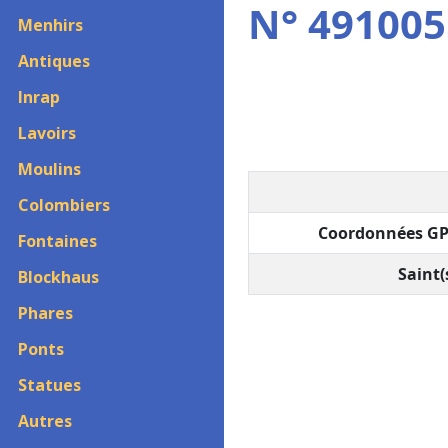
N° 4910055
Menhirs
Antiques
Inrap
Lavoirs
Moulins
Colombiers
Coordonnées GP
Fontaines
Saint(s
Blockhaus
Phares
Ponts
Statues
Autres