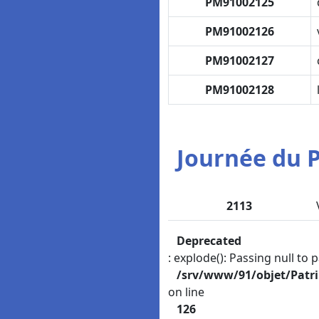
PM91002125
PM91002126
PM91002127
PM91002128
Journée du P
2113
Deprecated
: explode(): Passing null to 
/srv/www/91/objet/Patr
on line
126