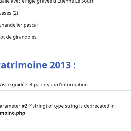
dalle avec effigie gravée d'Etienne Le Sourt
vases (2)
chandelier pascal
lot de girandoles
atrimoine 2013 :
Visite guidée et panneaux d'information
parameter #2 ($string) of type string is deprecated in
imoine.php