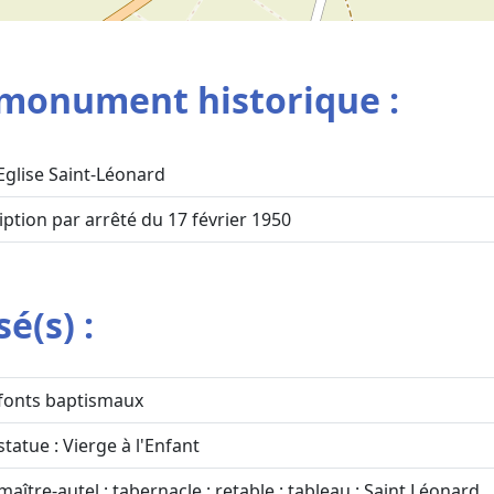
monument historique :
Eglise Saint-Léonard
ription par arrêté du 17 février 1950
é(s) :
fonts baptismaux
statue : Vierge à l'Enfant
maître-autel ; tabernacle ; retable ; tableau : Saint Léonard