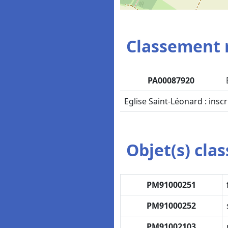
Classement 
PA00087920
Eglise Saint-Léonard : insc
Objet(s) class
PM91000251
PM91000252
PM91002103