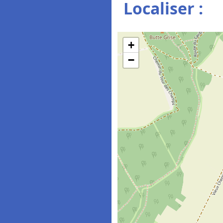
Localiser :
+
−