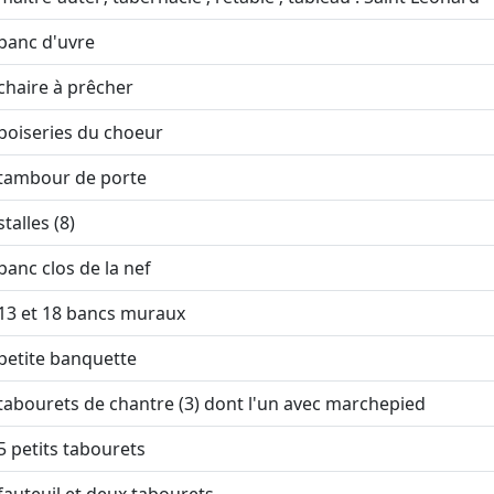
banc d'uvre
chaire à prêcher
boiseries du choeur
tambour de porte
stalles (8)
banc clos de la nef
13 et 18 bancs muraux
petite banquette
tabourets de chantre (3) dont l'un avec marchepied
5 petits tabourets