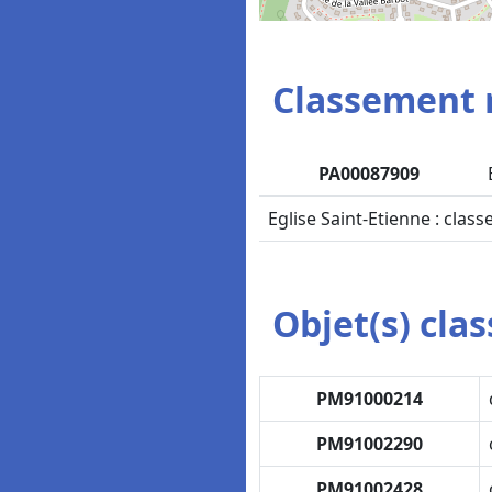
Classement 
PA00087909
Eglise Saint-Etienne : clas
Objet(s) class
PM91000214
PM91002290
PM91002428