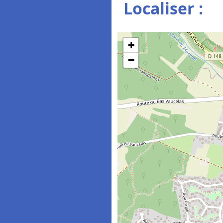
Localiser :
+
−