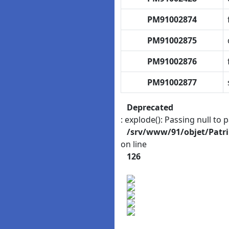
PM91002874
PM91002875
PM91002876
PM91002877
Deprecated
: explode(): Passing null to 
/srv/www/91/objet/Patr
on line
126