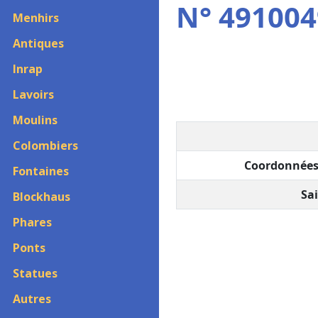
N° 4910049
Menhirs
Antiques
Inrap
Lavoirs
Moulins
Colombiers
Coordonnées
Fontaines
Sai
Blockhaus
Phares
Ponts
Statues
Autres