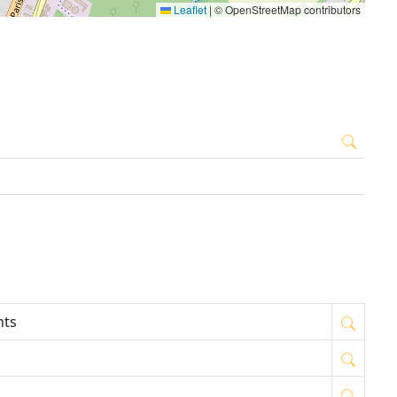
Leaflet
|
© OpenStreetMap contributors
nts