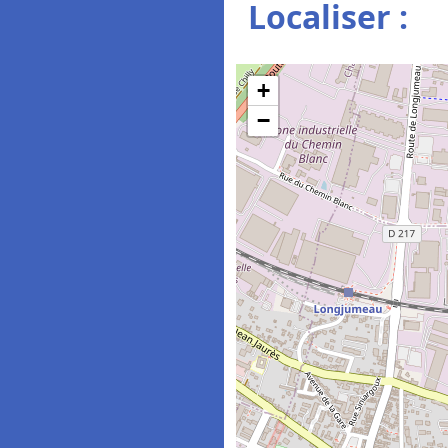
Localiser :
+
−