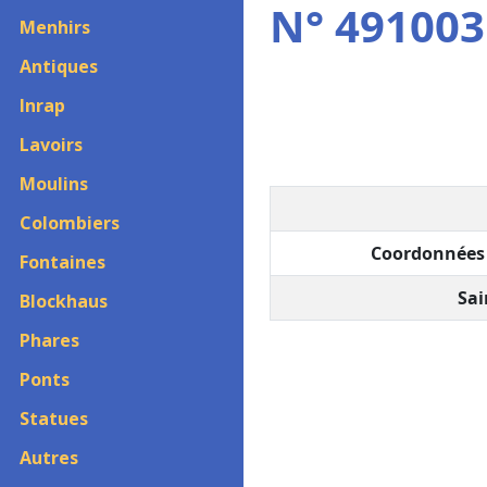
N° 4910031
Menhirs
Antiques
Inrap
Lavoirs
Moulins
Colombiers
Coordonnées 
Fontaines
Sai
Blockhaus
Phares
Ponts
Statues
Autres