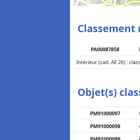
Classement 
PA00087858
Intérieur (cad. AE 26) : cla
Objet(s) class
PM91000097
PM91000098
PM91000099