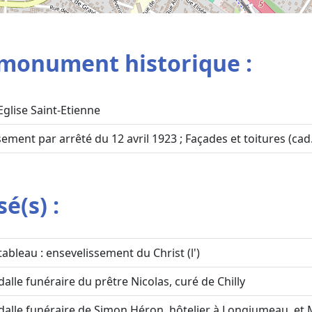
monument historique :
Eglise Saint-Etienne
ssement par arrêté du 12 avril 1923 ; Façades et toitures (cad
é(s) :
tableau : ensevelissement du Christ (l')
dalle funéraire du prêtre Nicolas, curé de Chilly
dalle funéraire de Simon Héron, hôtelier à Longjumeau, et