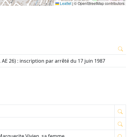
Leaflet
|
© OpenStreetMap contributors
. AE 26) : inscription par arrêté du 17 juin 1987
 Marguerite Vivien, sa femme