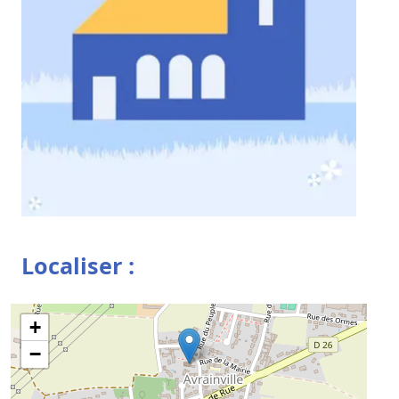
Localiser :
+
−