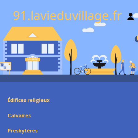
91.lavieduvillage.fr
Édifices religieux
Calvaires
Presbytères